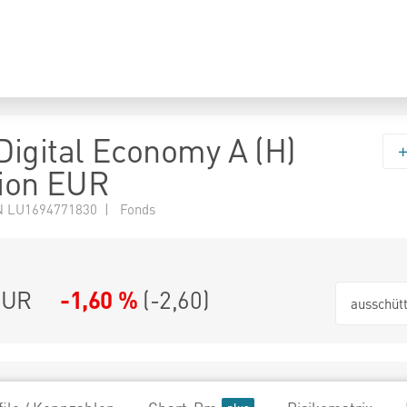
igital Economy A (H)
tion EUR
N LU1694771830 | Fonds
EUR
-1,60 %
(
-2,60
)
ausschüt