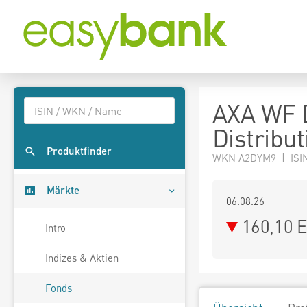
AXA WF D
Distribu
Produktfinder
WKN A2DYM9 | ISI
Märkte
06.08.26
160,10 
Intro
Indizes & Aktien
Fonds