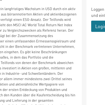
ein langfristiges Wachstum in USD durch ein aktiv
Loggen 
o aus börsennotierten Aktien und aktienbezogenen
und ein
verfolgt einen ESG-Ansatz. Der Teilfonds wird
zieht den MSCI AC World Total Return Net Index
Logi
r zu Vergleichszwecken als Referenz heran. Der
fügt bei der Zusammensetzung des
 über einen umfassenden Ermessensspielraum und
nicht in der Benchmark vertretenen Unternehmen,
en eingehen. Es gibt keine Beschränkungen
maßes, in dem das Portfolio und die
 Teilfonds von denen der Benchmark abweichen
 investiert in Aktien von großen, mittleren und
in Industrie- und Schwellenländern. Der
 vor allem immer mindestens zwei Drittel seines
ktien und aktienähnliche Wertpapiere von
n der ersten Entdeckung von Produkten und
ch den Kunden über die Kaufentscheidung bis hin
ung und Lieferung in der gesamten