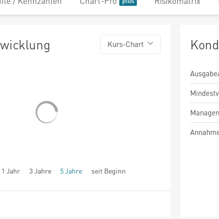
file / Kennzahlen
Chart-Pro
Risikomatrix
twicklung
Kond
Kurs-Chart
Ausgabe
Mindest
Managem
Annahme
1 Jahr
3 Jahre
5 Jahre
seit Beginn