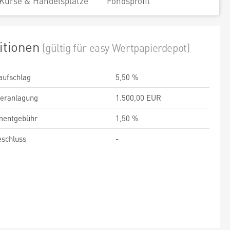
Kurse & Handelsplätze
Fondsprofil
itionen
(gültig für easy Wertpapierdepot)
aufschlag
5,50 %
veranlagung
1.500,00 EUR
entgebühr
1,50 %
schluss
-