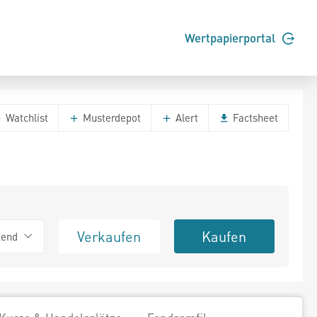
Wertpapierportal
Watchlist
Musterdepot
Alert
Factsheet
Verkaufen
Kaufen
tend