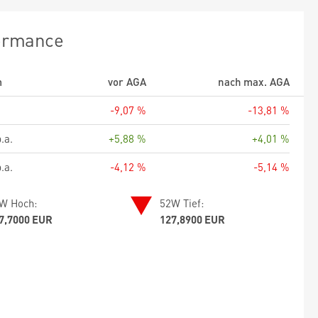
ormance
m
vor AGA
nach max. AGA
-9,07 %
-13,81 %
.a.
+5,88 %
+4,01 %
.a.
-4,12 %
-5,14 %
W Hoch:
52W Tief:
7,7000 EUR
127,8900 EUR