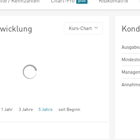
file / Kennzahlen
Chart-Pro
Risikomatrix
twicklung
Kond
Kurs-Chart
Ausgabe
Mindest
Managem
Annahme
1 Jahr
3 Jahre
5 Jahre
seit Beginn