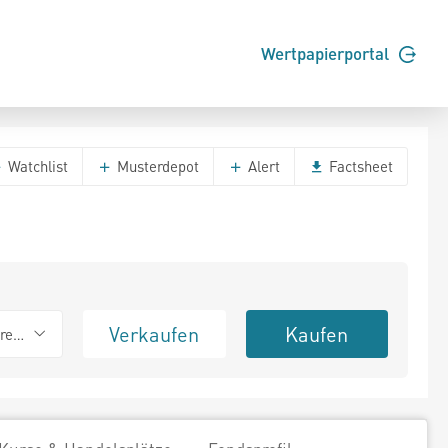
Wertpapierportal
Watchlist
Musterdepot
Alert
Factsheet
Verkaufen
Kaufen
erend