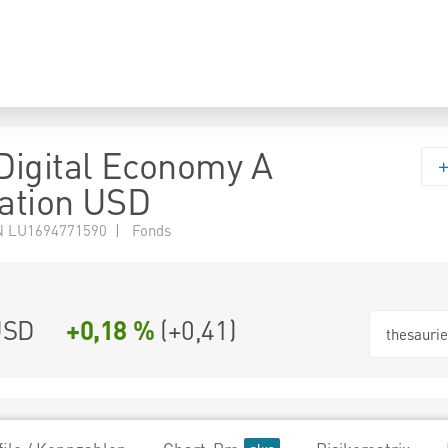
igital Economy A
sation USD
N LU1694771590 | Fonds
USD
+0,18 %
(
+0,41
)
thesauri