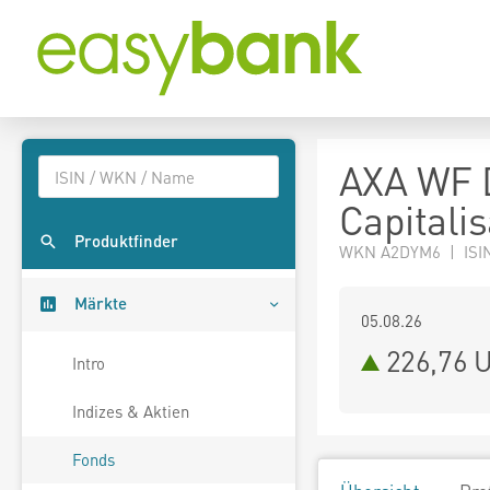
AXA WF D
Capitali
Produktfinder
WKN A2DYM6 | ISI
Märkte
05.08.26
226,76 
Intro
Indizes & Aktien
Fonds