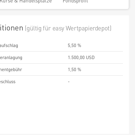
Kurse & Handelsplätze
Fondsprofil
itionen
(gültig für easy Wertpapierdepot)
aufschlag
5,50 %
veranlagung
1.500,00 USD
entgebühr
1,50 %
schluss
-