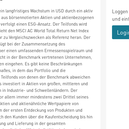
ein langfristiges Wachstum in USD durch ein aktiv
Loggen 
o aus börsennotierten Aktien und aktienbezogenen
und ein
verfolgt einen ESG-Ansatz. Der Teilfonds wird
zieht den MSCI AC World Total Return Net Index
Logi
r zu Vergleichszwecken als Referenz heran. Der
fügt bei der Zusammensetzung des
 über einen umfassenden Ermessensspielraum und
nicht in der Benchmark vertretenen Unternehmen,
en eingehen. Es gibt keine Beschränkungen
maßes, in dem das Portfolio und die
 Teilfonds von denen der Benchmark abweichen
 investiert in Aktien von großen, mittleren und
in Industrie- und Schwellenländern. Der
 vor allem immer mindestens zwei Drittel seines
ktien und aktienähnliche Wertpapiere von
n der ersten Entdeckung von Produkten und
ch den Kunden über die Kaufentscheidung bis hin
ung und Lieferung in der gesamten