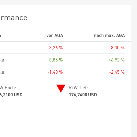
ormance
m
vor AGA
nach max. AGA
-3,26 %
-8,30 %
.a.
+8,85 %
+6,92 %
.a.
-1,40 %
-2,45 %
W Hoch:
52W Tief:
6,2100 USD
176,7400 USD