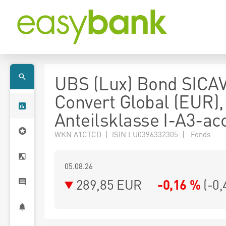
UBS (Lux) Bond SICAV
Convert Global (EUR),
Anteilsklasse I-A3-ac
WKN A1CTCD | ISIN LU0396332305 | Fonds
05.08.26
289,85 EUR
-0,16 %
(
-0,