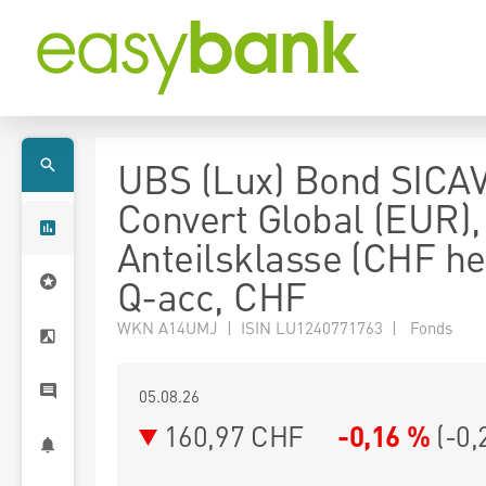
UBS (Lux) Bond SICAV
Convert Global (EUR),
Anteilsklasse (CHF h
Q-acc, CHF
WKN A14UMJ | ISIN LU1240771763 | Fonds
05.08.26
160,97 CHF
-0,16 %
(
-0,