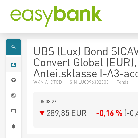
UBS (Lux) Bond SICAV
Convert Global (EUR),
Anteilsklasse I-A3-ac
WKN A1CTCD | ISIN LU0396332305 | Fonds
05.08.26
289,85 EUR
-0,16 %
(
-0,