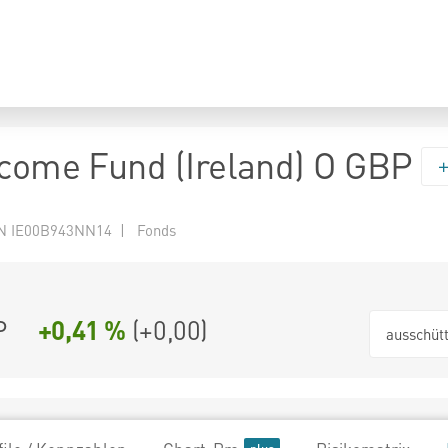
ncome Fund (Ireland) O GBP
N IE00B943NN14 | Fonds
P
+0,41 %
(
+0,00
)
ausschüt