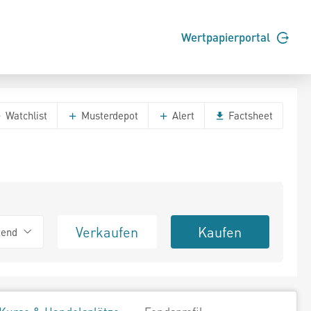
Wertpapierportal
Watchlist
Musterdepot
Alert
Factsheet
Verkaufen
Kaufen
tend