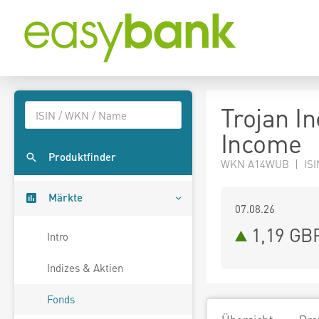
Trojan I
Income
Produktfinder
WKN A14WUB | ISI
Märkte
07.08.26
1,19 GB
Intro
Indizes & Aktien
Fonds