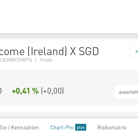
ncome (Ireland) X SGD
 IE00BF29R976 | Fonds
D
+0,41 %
(
+0,00
)
ausschüt
file / Kennzahlen
Chart-Pro
Risikomatrix