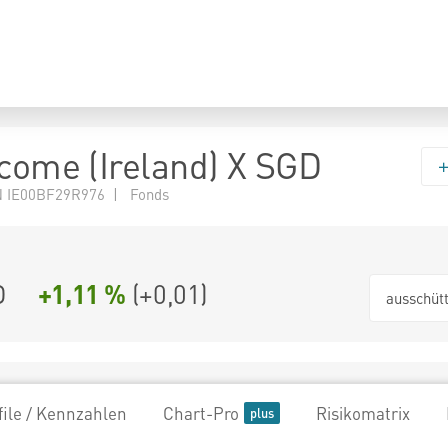
ncome (Ireland) X SGD
 IE00BF29R976 | Fonds
D
+1,11 %
(
+0,01
)
ausschüt
file / Kennzahlen
Chart-Pro
Risikomatrix