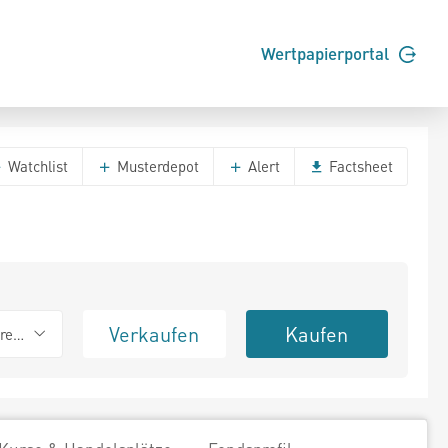
Wertpapierportal
Watchlist
Musterdepot
Alert
Factsheet
Verkaufen
Kaufen
erend