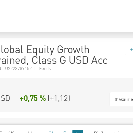
Global Equity Growth
ained, Class G USD Acc
N LU2223789152 | Fonds
USD
+0,75 %
(
+1,12
)
thesauri