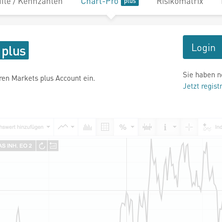
file / Kennzahlen
Chart-Pro
Risikomatrix
Login
Sie haben n
hren Markets plus Account ein.
Jetzt regist