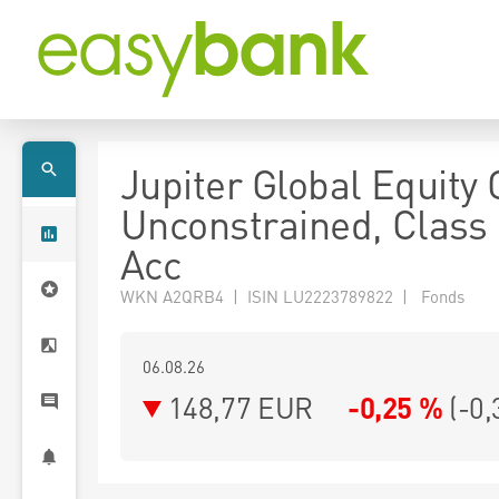
Jupiter Global Equity
Unconstrained, Class
Acc
WKN A2QRB4 | ISIN LU2223789822 | Fonds
06.08.26
148,77 EUR
-0,25 %
(
-0,