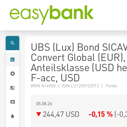
UBS (Lux) Bond SICAV
Convert Global (EUR),
Anteilsklasse (USD h
F-acc, USD
WKN A14V5G | ISIN LU1255922012 | Fonds
05.08.26
244,47 USD
-0,15 %
(
-0,