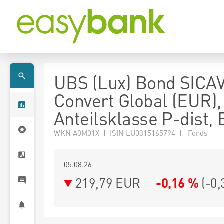
UBS (Lux) Bond SICAV
Convert Global (EUR),
Anteilsklasse P-dist,
WKN A0M01X | ISIN LU0315165794 | Fonds
05.08.26
219,79 EUR
-0,16 %
(
-0,