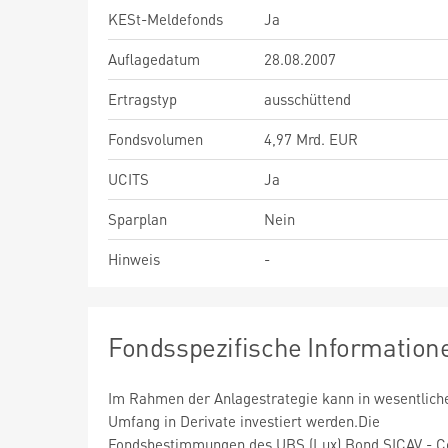
KESt-Meldefonds
Ja
Auflagedatum
28.08.2007
Ertragstyp
ausschüttend
Fondsvolumen
4,97 Mrd. EUR
UCITS
Ja
Sparplan
Nein
Hinweis
-
Fondsspezifische Information
Im Rahmen der Anlagestrategie kann in wesentlic
Umfang in Derivate investiert werden.Die
Fondsbestimmungen des UBS (Lux) Bond SICAV - C