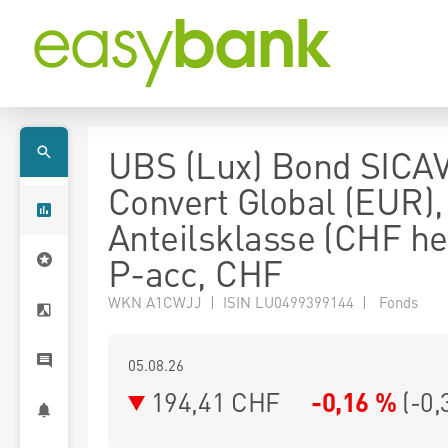
UBS (Lux) Bond SICAV
Convert Global (EUR),
Anteilsklasse (CHF h
P-acc, CHF
WKN A1CWJJ | ISIN LU0499399144 | Fonds
05.08.26
194,41 CHF
-0,16 %
(
-0,