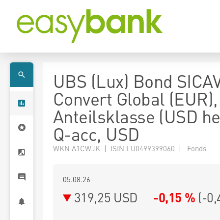
UBS (Lux) Bond SICAV
Convert Global (EUR),
Anteilsklasse (USD h
Q-acc, USD
WKN A1CWJK | ISIN LU0499399060 | Fonds
05.08.26
319,25 USD
-0,15 %
(
-0,