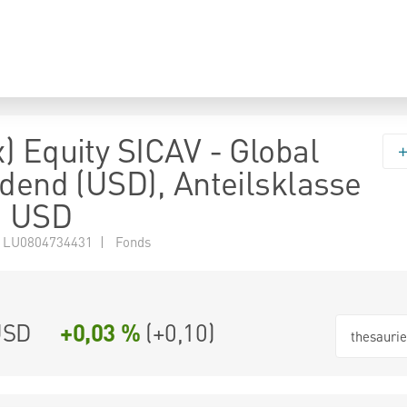
) Equity SICAV - Global
idend (USD), Anteilsklasse
, USD
 LU0804734431 | Fonds
USD
+0,03 %
(
+0,10
)
thesauri