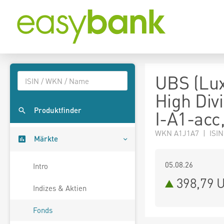
UBS (Lux
High Div
Produktfinder
I-A1-acc
WKN A1J1A7 | ISIN
Märkte
05.08.26
Intro
398,79 
Indizes & Aktien
Fonds