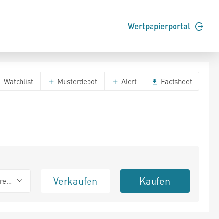
Wertpapierportal
Watchlist
Musterdepot
Alert
Factsheet
Verkaufen
Kaufen
erend