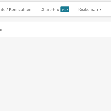
file / Kennzahlen
Chart-Pro
Risikomatrix
ar