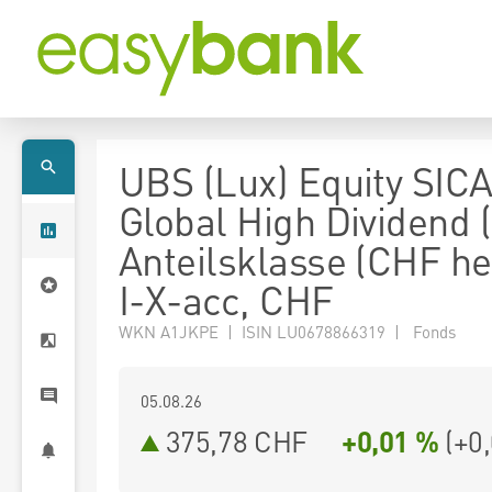
UBS (Lux) Equity SICA
Global High Dividend 
Anteilsklasse (CHF h
I-X-acc, CHF
WKN A1JKPE | ISIN LU0678866319 | Fonds
05.08.26
375,78 CHF
+0,01 %
(
+0