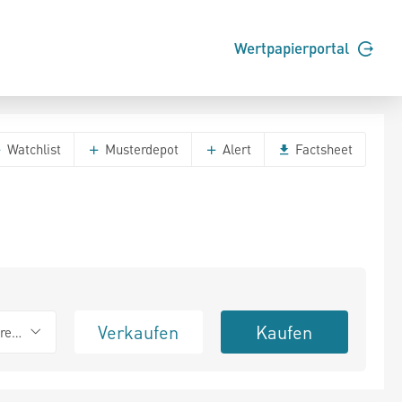
Wertpapierportal
Watchlist
Musterdepot
Alert
Factsheet
Verkaufen
Kaufen
erend