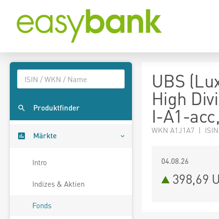
UBS (Lux
High Div
Produktfinder
I-A1-acc
WKN A1J1A7 | ISIN
Märkte
04.08.26
Intro
398,69 
Indizes & Aktien
Fonds