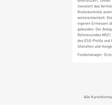
diversifiziert. Dies
investiert das Vermö
Risikokontrolle anst
weiterentwickelt. D
eigenen Ermessen üb
gebunden. Der Anlage
Referenzindex MSCI 
des ESG-Profils und
Shenzhen und Hongkon
Fondsmanager: Grzeg
Alle Kursinforma