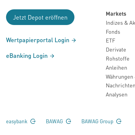
Markets
Jetzt Depot eröffnen
Indizes & A
Fonds
Wertpapierportal Login
ETF
Derivate
eBanking Login
Rohstoffe
Anleihen
Währungen 
Nachrichte
Analysen
easybank
BAWAG
BAWAG Group