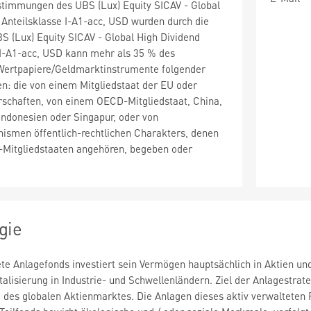
timmungen des UBS (Lux) Equity SICAV - Global
 Anteilsklasse I-A1-acc, USD wurden durch die
S (Lux) Equity SICAV - Global High Dividend
 I-A1-acc, USD kann mehr als 35 % des
ertpapiere/Geldmarktinstrumente folgender
en: die von einem Mitgliedstaat der EU oder
rschaften, von einem OECD-Mitgliedstaat, China,
 Indonesien oder Singapur, oder von
nismen öffentlich-rechtlichen Charakters, denen
-Mitgliedstaaten angehören, begeben oder
gie
ete Anlagefonds investiert sein Vermögen hauptsächlich in Aktien u
alisierung in Industrie- und Schwellenländern. Ziel der Anlagestrat
e des globalen Aktienmarktes. Die Anlagen dieses aktiv verwalteten