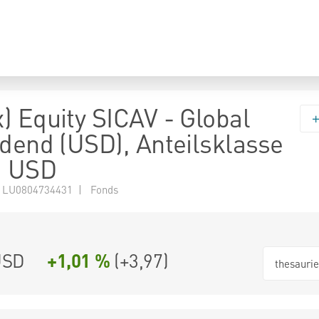
) Equity SICAV - Global
idend (USD), Anteilsklasse
, USD
 LU0804734431 | Fonds
USD
+1,01 %
(
+3,97
)
thesauri