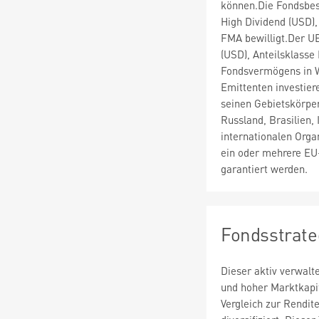
können.Die Fondsbes
High Dividend (USD),
FMA bewilligt.Der UB
(USD), Anteilsklasse
Fondsvermögens in W
Emittenten investier
seinen Gebietskörpe
Russland, Brasilien,
internationalen Orga
ein oder mehrere EU
garantiert werden.
Fondsstrate
Dieser aktiv verwalt
und hoher Marktkapit
Vergleich zur Rendit