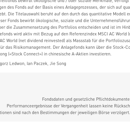
er Teilfonds bewirbt ökologische und / oder soziale Merkmale, verfol
gen des Fonds auf der Basis eines Anlageprozesses, der sich auf qu
rebt. Die Titelauswahl beruht auf den durch das quantitative Modell 
ieser Fonds bewirbt ökologische, soziale und die Unternehmensführ
er die Zusammensetzung des Portfolios entscheiden und ist im Hinb
fonds wird aktiv mit Bezug auf den Referenzindex MSCI AC World (ne
AC World (net dividend reinvested) als Massstab für die Portfolio
 für das Risikomanagement. Der Anlagefonds kann über die Stock
g («Stock Connect») in chinesische A-Aktien investieren.
orz Ledwon, Ian Paczek, Jie Song
Fondsdaten und gesetzliche Pflichtdokument
Performanceergebnisse der Vergangenheit lassen keine Rückschl
tionen sind nach den Bestimmungen der jeweiligen Börse verzögert