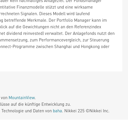
gt aber kein nachhaltiges Anlageziel. Der Fondsmanager
antitative Finanzmodelle stützt und eine wirksame
errechneten Signalen. Dieses Modell wird laufend
ung betreffende Merkmale. Der Portfolio Manager kann im
lick auf die Gewichtungen nicht an den Referenzindex
t dividend reinvested) verwaltet. Der Anlagefonds nutzt den
zusammensetzung, zum Performancevergleich, zur Steuerung
-Connect-Programme zwischen Shanghai und Hongkong oder
e von
MountainView
.
üsse auf die künftige Entwicklung zu.
. Technologie und Daten von
baha
. Nikkei 225 ©Nikkei Inc.