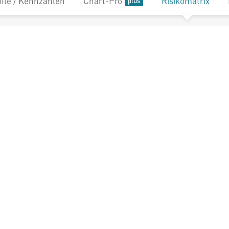
file / Kennzahlen
Chart-Pro
Risikomatrix