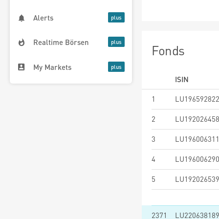
Alerts
Realtime Börsen
Fonds
My Markets
ISIN
1
LU19659282
2
LU19202645
3
LU19600631
4
LU19600629
5
LU19202653
2371
LU22063818