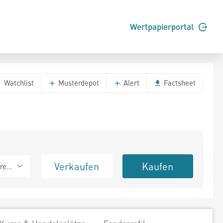
Wertpapierportal
Watchlist
Musterdepot
Alert
Factsheet
Verkaufen
Kaufen
erend