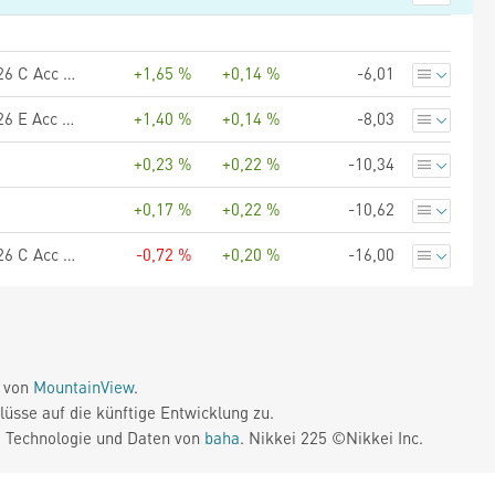
BlackRock Euro Investment Grade Fixed Maturity Bond Fund 2026 C Acc Accu EUR
+1,65 %
+0,14 %
-6,01
BlackRock Euro Investment Grade Fixed Maturity Bond Fund 2026 E Acc Accu EUR
+1,40 %
+0,14 %
-8,03
+0,23 %
+0,22 %
-10,34
+0,17 %
+0,22 %
-10,62
BlackRock Euro Investment Grade Fixed Maturity Bond Fund 2026 C Acc Hedged Accu CHF
-0,72 %
+0,20 %
-16,00
e von
MountainView
.
üsse auf die künftige Entwicklung zu.
. Technologie und Daten von
baha
. Nikkei 225 ©Nikkei Inc.