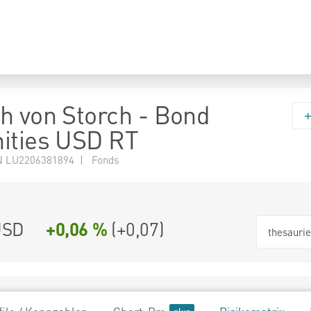
h von Storch - Bond
ities USD RT
N LU2206381894 | Fonds
USD
+0,06 %
(
+0,07
)
thesauri