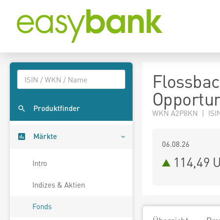
Flossbac
Opportun
Produktfinder
WKN A2P8KN | ISI
Märkte
06.08.26
114,49 
Intro
Indizes & Aktien
Fonds