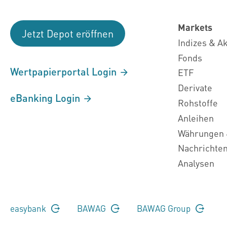
Markets
Jetzt Depot eröffnen
Indizes & A
Fonds
Wertpapierportal Login
ETF
Derivate
eBanking Login
Rohstoffe
Anleihen
Währungen 
Nachrichte
Analysen
easybank
BAWAG
BAWAG Group