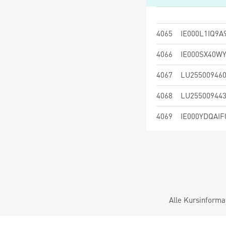
4065
IE000L1IQ9A
4066
IE000SX40W
4067
LU25500946
4068
LU25500944
4069
IE000YDQAIF
Alle Kursinforma