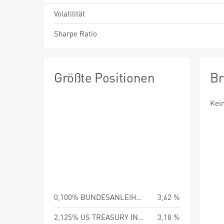
Volatilität
Sharpe Ratio
Größte Positionen
Br
Kei
0,100% BUNDESANLEIHE INFL. LINKED 15.04.2046
3,62 %
2,125% US TREASURY INFL. LINKED 15.02.2040
3,18 %