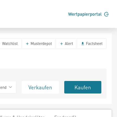
Wertpapierportal
Watchlist
Musterdepot
Alert
Factsheet
Verkaufen
Kaufen
tend