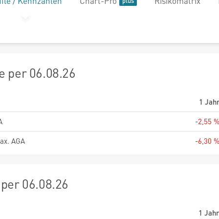
file / Kennzahlen
Chart-Pro
Risikomatrix
 per 06.08.26
1 Jah
A
-2,55 
ax. AGA
-6,30 
per 06.08.26
1 Jah