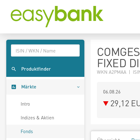
COMGES
FIXED D
Produktfinder
WKN A2PMAA | ISI
Märkte
06.08.26
29,12 E
Intro
Indizes & Aktien
Fonds