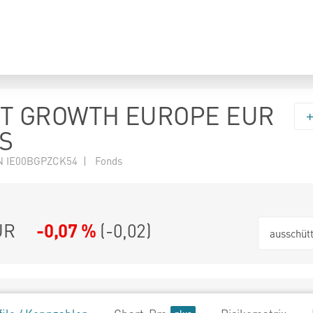
T GROWTH EUROPE EUR
IS
N IE00BGPZCK54 | Fonds
UR
-0,07 %
(
-0,02
)
ausschüt