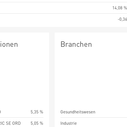
14,08 
-0,3
tionen
Branchen
D
5,35 %
Gesundheitswesen
IC SE ORD
5,05 %
Industrie