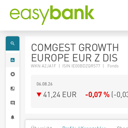
COMGEST GROWTH
EUROPE EUR Z DIS
WKN A2JA1F | ISIN IE00BDZQR577 | Fonds
06.08.26
41,24 EUR
-0,07 %
(
-0,0