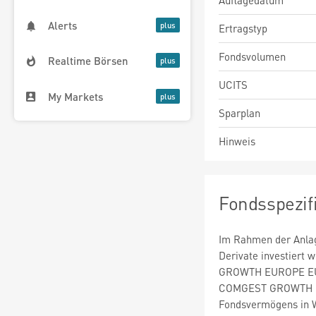
Auflagedatum
Alerts
Ertragstyp
Fondsvolumen
Realtime Börsen
UCITS
My Markets
Sparplan
Hinweis
Fondsspezif
Im Rahmen der Anlag
Derivate investier
GROWTH EUROPE EUR 
COMGEST GROWTH EU
Fondsvermögens in W