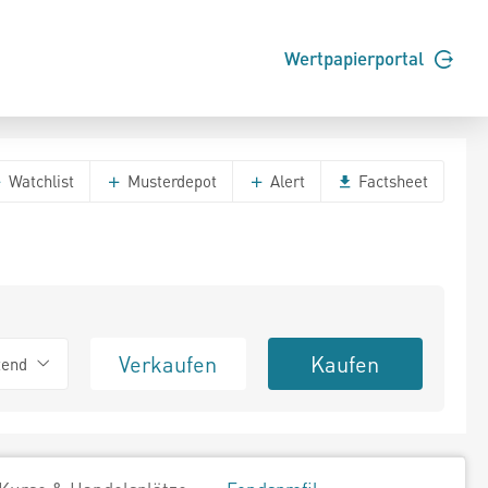
Wertpapierportal
Watchlist
Musterdepot
Alert
Factsheet
Verkaufen
Kaufen
tend