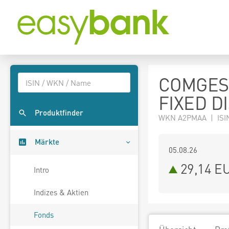
COMGES
FIXED D
Produktfinder
WKN A2PMAA | ISI
Märkte
05.08.26
29,14 E
Intro
Indizes & Aktien
Fonds