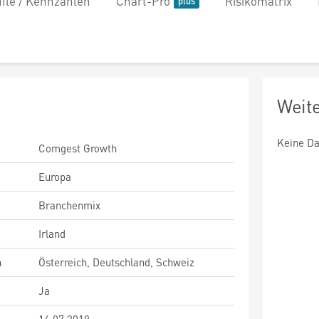
file / Kennzahlen
Chart-Pro
Risikomatrix
Weit
Keine Da
Comgest Growth
Europa
Branchenmix
Irland
n
Österreich, Deutschland, Schweiz
Ja