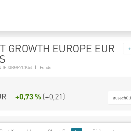
T GROWTH EUROPE EUR
IS
N IE00BGPZCK54 | Fonds
UR
+0,73 %
(
+0,21
)
ausschüt