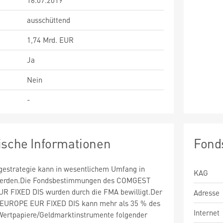
16.07.2019
ausschüttend
1,74 Mrd. EUR
Ja
Nein
-
ische Informationen
Fond
estrategie kann in wesentlichem Umfang in
KAG
t werden.Die Fondsbestimmungen des COMGEST
FIXED DIS wurden durch die FMA bewilligt.Der
Adresse
ROPE EUR FIXED DIS kann mehr als 35 % des
Internet
ertpapiere/Geldmarktinstrumente folgender