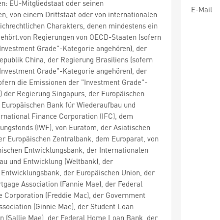
en: EU-Mitgliedstaat oder seinen
E-Mail
n, von einem Drittstaat oder von internationalen
lichrechtlichen Charakters, denen mindestens ein
gehört.von Regierungen von OECD-Staaten (sofern
"Investment Grade"-Kategorie angehören), der
epublik China, der Regierung Brasiliens (sofern
"Investment Grade"-Kategorie angehören), der
ofern die Emissionen der "Investment Grade"-
) der Regierung Singapurs, der Europäischen
r Europäischen Bank für Wiederaufbau und
ernational Finance Corporation (IFC), dem
ungsfonds (IWF), von Euratom, der Asiatischen
er Europäischen Zentralbank, dem Europarat, von
nischen Entwicklungsbank, der Internationalen
au und Entwicklung (Weltbank), der
 Entwicklungsbank, der Europäischen Union, der
tgage Association (Fannie Mae), der Federal
Corporation (Freddie Mac), der Government
sociation (Ginnie Mae), der Student Loan
n (Sallie Mae), der Federal Home Loan Bank, der