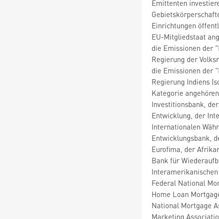
Emittenten investier
Gebietskörperschafte
Einrichtungen öffent
EU-Mitgliedstaat an
die Emissionen der 
Regierung der Volksr
die Emissionen der 
Regierung Indiens (s
Kategorie angehören
Investitionsbank, de
Entwicklung, der Int
Internationalen Währ
Entwicklungsbank, d
Eurofima, der Afrika
Bank für Wiederaufb
Interamerikanischen
Federal National Mor
Home Loan Mortgage 
National Mortgage As
Marketing Associatio