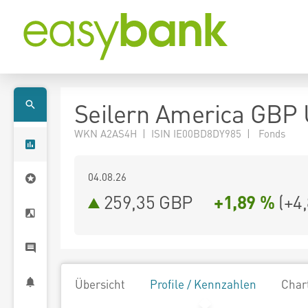
Seilern America GBP 
WKN A2AS4H | ISIN IE00BD8DY985 | Fonds
04.08.26
259,35 GBP
+1,89 %
(
+4
Übersicht
Profile / Kennzahlen
Char