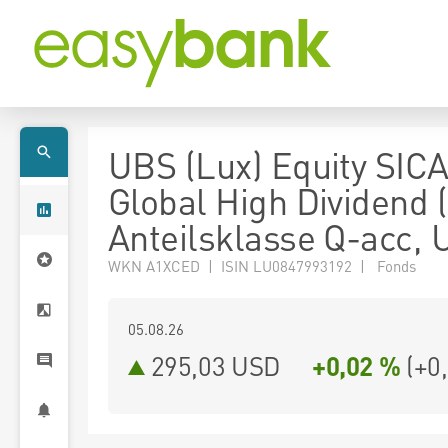
UBS (Lux) Equity SICA
Global High Dividend 
Anteilsklasse Q-acc,
WKN A1XCED | ISIN LU0847993192 | Fonds
05.08.26
295,03 USD
+0,02 %
(
+0