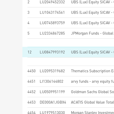
2
LU2049452332
3
LU1043174561
4
LU0745893759
5
LU2334867285
JPMorgan Funds - Global 
12
LU0847993192
4450
LU2095319682
Thematics Subscription 
4451
LI1306144802
arvy funds - arvy equity 
4452
LU0509951199
4453
DE000A1JGBX4
ACATIS Global Value Tota
4454
LU1979513030