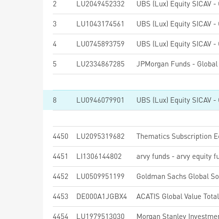
2
LU2049452332
3
LU1043174561
4
LU0745893759
5
LU2334867285
JPMorgan Funds - Global 
8
LU0946079901
4450
LU2095319682
Thematics Subscription 
4451
LI1306144802
arvy funds - arvy equity 
4452
LU0509951199
4453
DE000A1JGBX4
ACATIS Global Value Tota
4454
LU1979513030