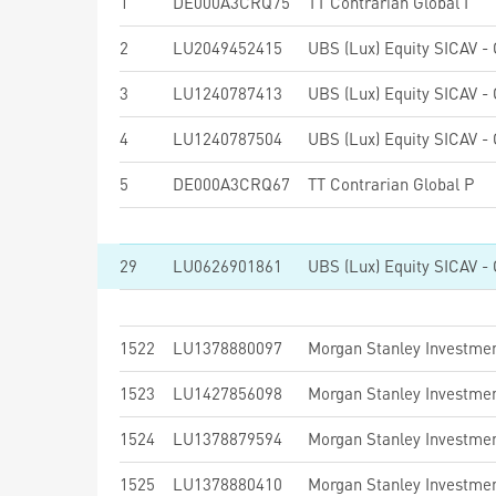
1
DE000A3CRQ75
TT Contrarian Global I
2
LU2049452415
3
LU1240787413
4
LU1240787504
5
DE000A3CRQ67
TT Contrarian Global P
29
LU0626901861
1522
LU1378880097
1523
LU1427856098
1524
LU1378879594
1525
LU1378880410