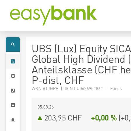
UBS (Lux) Equity SICA
Global High Dividend 
Anteilsklasse (CHF h
P-dist, CHF
WKN A1JGPH | ISIN LU0626901861 | Fonds
05.08.26
203,95 CHF
+0,00 %
(
+0