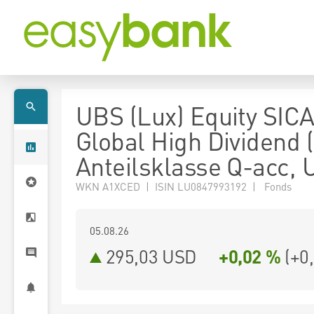
UBS (Lux) Equity SICA
Global High Dividend 
Anteilsklasse Q-acc,
WKN A1XCED | ISIN LU0847993192 | Fonds
05.08.26
295,03 USD
+0,02 %
(
+0