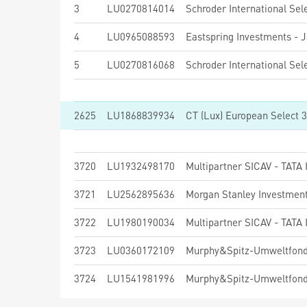
3
LU0270814014
4
LU0965088593
5
LU0270816068
2625
LU1868839934
CT (Lux) European Select 
3720
LU1932498170
Multipartner SICAV - TATA
3721
LU2562895636
3722
LU1980190034
Multipartner SICAV - TATA
3723
LU0360172109
Murphy&Spitz-Umweltfond
3724
LU1541981996
Murphy&Spitz-Umweltfonds