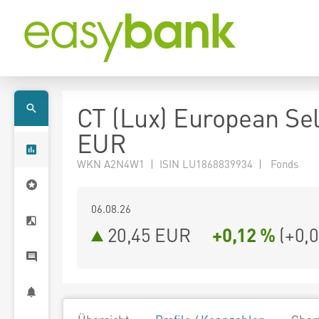
CT (Lux) European Sel
EUR
WKN A2N4W1 | ISIN LU1868839934 | Fonds
06.08.26
20,45 EUR
+0,12 %
(
+0,