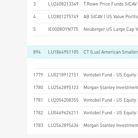
3
LU2608213349
4
LU2801275749
AB SICAV I US Value Portfo
5
IE0008OYN7T5
894
LU1864951105
CT (Lux) American Small
1779
LU0218912151
Vontobel Fund - US Equity
1780
LU2562895123
1781
LU2054208355
Vontobel Fund - US Equity
1782
LU0469626211
Vontobel Fund - US Equity
1783
LU2562895636