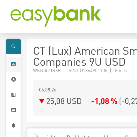
CT (Lux) American Sm
Companies 9U USD
WKN A2JR8R | ISIN LU1864951105 | Fonds
06.08.26
25,08 USD
-1,08 %
(
-0,2