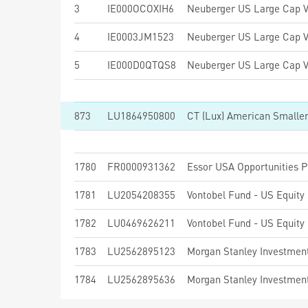
3
IE000OCOXIH6
4
IE0003JM1523
5
IE000D0QTQS8
873
LU1864950800
CT (Lux) American Small
1780
FR0000931362
Essor USA Opportunities 
1781
LU2054208355
Vontobel Fund - US Equity
1782
LU0469626211
Vontobel Fund - US Equity
1783
LU2562895123
1784
LU2562895636