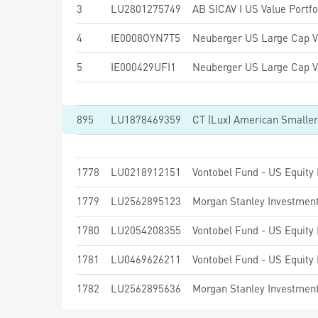
3
LU2801275749
AB SICAV I US Value Portfo
4
IE0008OYN7T5
5
IE000429UFI1
895
LU1878469359
CT (Lux) American Smalle
1778
LU0218912151
Vontobel Fund - US Equity
1779
LU2562895123
1780
LU2054208355
Vontobel Fund - US Equity
1781
LU0469626211
Vontobel Fund - US Equity
1782
LU2562895636