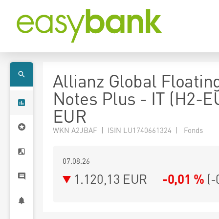
Allianz Global Floatin
Notes Plus - IT (H2-E
EUR
WKN A2JBAF | ISIN LU1740661324 | Fonds
07.08.26
1.120,13 EUR
-0,01 %
(
-