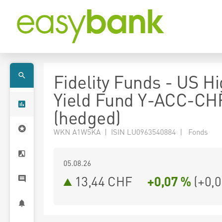
Fidelity Funds - US H
Yield Fund Y-ACC-CH
(hedged)
WKN A1W5KA | ISIN LU0963540884 | Fonds
05.08.26
13,44 CHF
+0,07 %
(
+0,0