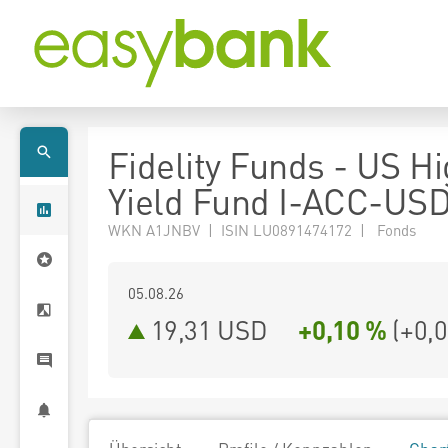
Fidelity Funds - US H
Yield Fund I-ACC-US
WKN A1JNBV | ISIN LU0891474172 | Fonds
05.08.26
19,31 USD
+0,10 %
(
+0,