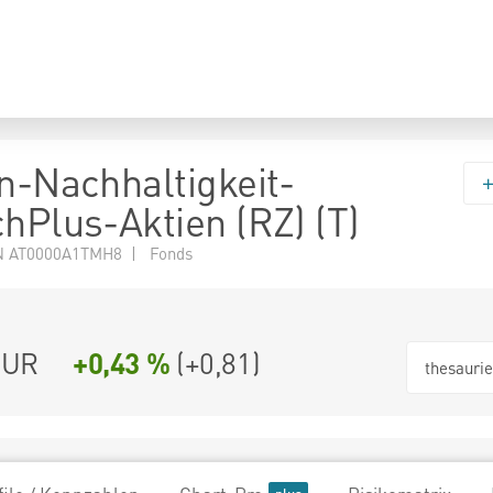
en-Nachhaltigkeit-
chPlus-Aktien (RZ) (T)
N AT0000A1TMH8 | Fonds
EUR
+0,43 %
(
+0,81
)
thesauri