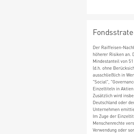
Fondsstrate
Der Raiffeisen-Nachh
höherer Risiken an. 
Mindestanteil von 51
(d.h. ohne Berücksic
ausschließlich in We
"Social", "Governan
Einzeltiteln in Akti
Zusätzlich wird insb
Deutschland oder der
Unternehmen emittier
Im Zuge der Einzelti
Menschenrechte verst
Verwendung oder son