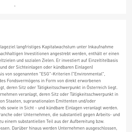
-
Anlageziel langfristiges Kapitalwachstum unter Inkaufnahme
chhaltigen Investitionen angestrebt werden, enthält er einen
ielen und sozialen Zielen. Er investiert auf Einzeltitelbasis
 und der Sichteinlagen oder kündbaren Einlagen)
sis von sogenannten "ESG"-Kriterien ("Environmental",
% des Fondsvermögens in Form von direkt erworbenen
t, deren Sitz oder Tätigkeitsschwerpunkt in Österreich liegt.
ernehmen veranlagt, deren Sitz oder Tätigkeitsschwerpunkt in
von Staaten, supranationalen Emittenten und/oder
ds sowie in Sicht - und kündbare Einlagen veranlagt werden.
ranche oder Unternehmen, die substantiell gegen Arbeits- und
 einem substantiellen Teil aus der Aufbereitung bzw.
hlossen. Darüber hinaus werden Unternehmen ausgeschlossen,