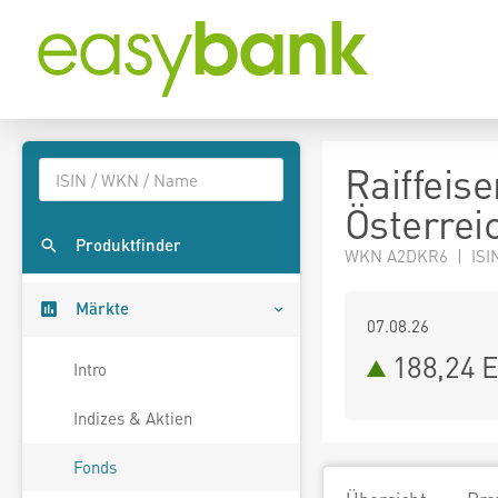
Raiffeis
Österrei
Produktfinder
WKN A2DKR6 | ISI
Märkte
07.08.26
188,24 
Intro
Indizes & Aktien
Fonds