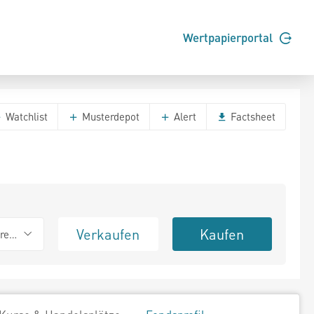
Wertpapierportal
Watchlist
Musterdepot
Alert
Factsheet
Verkaufen
Kaufen
erend