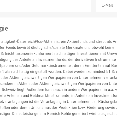
E-Mail
gie
altigkeit-ÖsterreichPlus-Aktien ist ein Aktienfonds und strebt als 
Der Fonds bewirbt ökologische/soziale Merkmale und obwohl keine na
 % (nicht taxonomiekonformen) nachhaltigen Investitionen mit Umweltz
htigung der Anteile an Investmentfonds, der derivativen Instrumente
rtpapiere und/oder Geldmarktinstrumente , deren Emittenten auf Ba
ce") als nachhaltig eingestuft wurden. Dabei werden zumindest 51 
en oder Aktien gleichwertigen Wertpapieren von Unternehmen v eranlag
esondere in Aktien oder Aktien gleichwertigen Wertpapieren von Unt
 Schweiz liegt. Außerdem kann auch in andere Wertpapiere, in u.a. 
te Anleihen und Geldmarktinstrumente, in Anteile an Investmentfon
telveranlagungen ist die Veranlagung in Unternehmen der Rüstungsb
oßen oder deren Umsatz aus der Produktion bzw. Förderung sowie zu
stiger Dienstleistungen im Bereich Kohle generiert wird, ausgesc