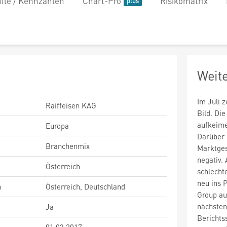
file / Kennzahlen
Chart-Pro
Risikomatrix
Weit
Im Juli 
Raiffeisen KAG
Bild. Di
aufkeim
Europa
Darüber 
Branchenmix
Marktges
negativ.
Österreich
schlecht
neu ins 
n
Österreich, Deutschland
Group au
nächsten
Ja
Berichts