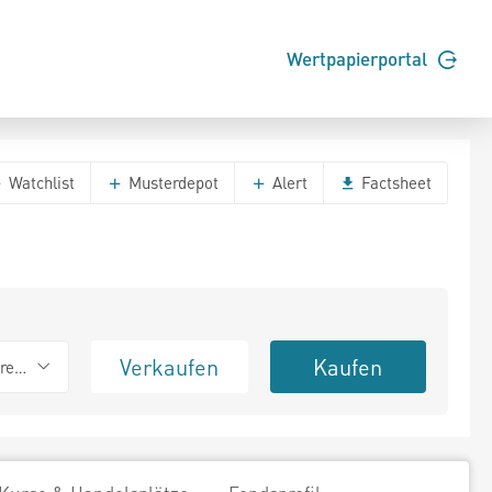
Wertpapierportal
Watchlist
Musterdepot
Alert
Factsheet
Verkaufen
Kaufen
erend