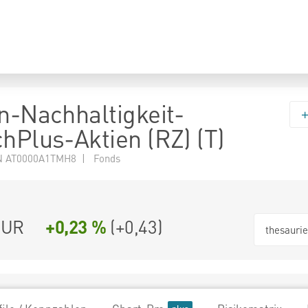
en-Nachhaltigkeit-
chPlus-Aktien (RZ) (T)
N AT0000A1TMH8 | Fonds
EUR
+0,23 %
(
+0,43
)
thesauri