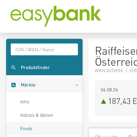
Raiffeis
Österrei
Produktfinder
WKN A2DKR6 | ISI
Märkte
06.08.26
187,43 
Intro
Indizes & Aktien
Fonds