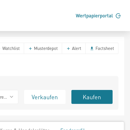
Wertpapierportal
Watchlist
Musterdepot
Alert
Factsheet
Verkaufen
Kaufen
erend