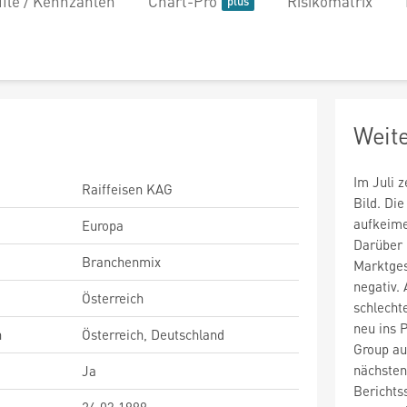
file / Kennzahlen
Chart-Pro
Risikomatrix
Weit
Im Juli 
Raiffeisen KAG
Bild. Di
aufkeim
Europa
Darüber 
Branchenmix
Marktges
negativ.
Österreich
schlecht
neu ins 
n
Österreich, Deutschland
Group au
nächsten
Ja
Berichts