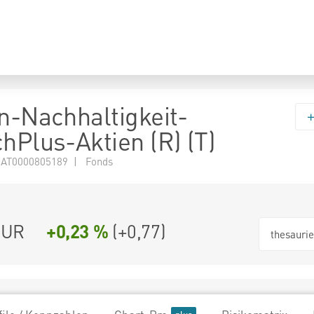
en-Nachhaltigkeit-
chPlus-Aktien (R) (T)
 AT0000805189 | Fonds
EUR
+0,23 %
(
+0,77
)
thesauri