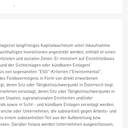
-
Anlageziel langfristiges Kapitalwachstum unter Inkaufnahme
chhaltigen Investitionen angestrebt werden, enthält er einen
ielen und sozialen Zielen. Er investiert auf Einzeltitelbasis
 und der Sichteinlagen oder kündbaren Einlagen)
sis von sogenannten "ESG"-Kriterien ("Environmental",
% des Fondsvermögens in Form von direkt erworbenen
t, deren Sitz oder Tätigkeitsschwerpunkt in Österreich liegt.
ernehmen veranlagt, deren Sitz oder Tätigkeitsschwerpunkt in
von Staaten, supranationalen Emittenten und/oder
ds sowie in Sicht - und kündbare Einlagen veranlagt werden.
ranche oder Unternehmen, die substantiell gegen Arbeits- und
 einem substantiellen Teil aus der Aufbereitung bzw.
hlossen. Darüber hinaus werden Unternehmen ausgeschlossen,