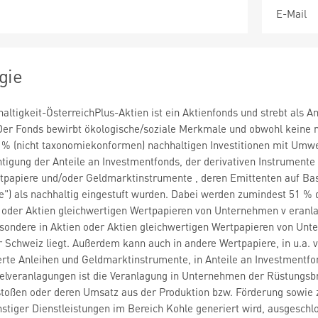
E-Mail
gie
altigkeit-ÖsterreichPlus-Aktien ist ein Aktienfonds und strebt als 
Der Fonds bewirbt ökologische/soziale Merkmale und obwohl keine na
 % (nicht taxonomiekonformen) nachhaltigen Investitionen mit Umweltz
htigung der Anteile an Investmentfonds, der derivativen Instrumente
rtpapiere und/oder Geldmarktinstrumente , deren Emittenten auf Ba
ce") als nachhaltig eingestuft wurden. Dabei werden zumindest 51 
en oder Aktien gleichwertigen Wertpapieren von Unternehmen v eranlag
esondere in Aktien oder Aktien gleichwertigen Wertpapieren von Unt
 Schweiz liegt. Außerdem kann auch in andere Wertpapiere, in u.a. 
te Anleihen und Geldmarktinstrumente, in Anteile an Investmentfon
telveranlagungen ist die Veranlagung in Unternehmen der Rüstungsb
oßen oder deren Umsatz aus der Produktion bzw. Förderung sowie zu
stiger Dienstleistungen im Bereich Kohle generiert wird, ausgesc