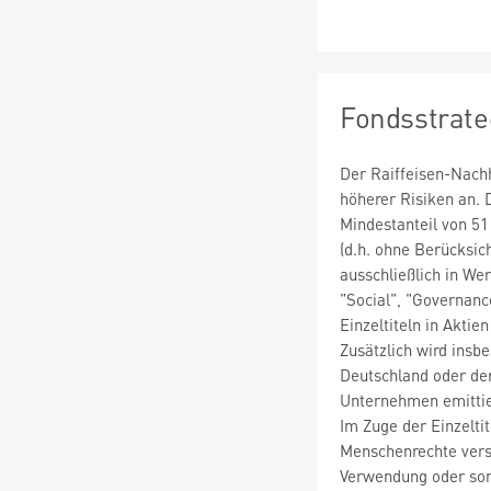
Fondsstrate
Der Raiffeisen-Nachh
höherer Risiken an. 
Mindestanteil von 51
(d.h. ohne Berücksic
ausschließlich in We
"Social", "Governan
Einzeltiteln in Akti
Zusätzlich wird insb
Deutschland oder der
Unternehmen emittier
Im Zuge der Einzelti
Menschenrechte verst
Verwendung oder son