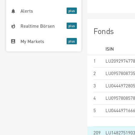
Alerts
Realtime Börsen
Fonds
My Markets
ISIN
1
LU209297477
2
LU095780873
3
LU044497280
4
LU095780857
5
LU044497166
209
LU148275190