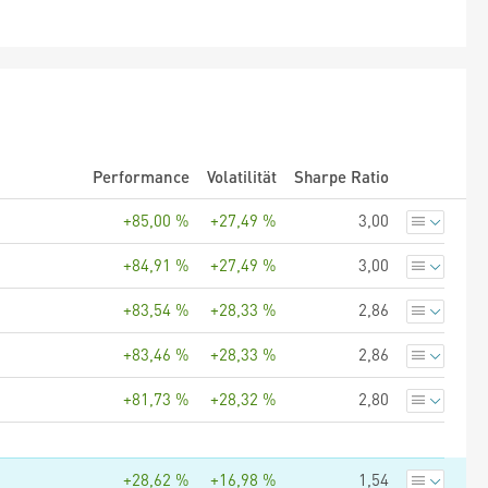
Performance
Volatilität
Sharpe Ratio
+85,00 %
+27,49 %
3,00
+84,91 %
+27,49 %
3,00
+83,54 %
+28,33 %
2,86
+83,46 %
+28,33 %
2,86
+81,73 %
+28,32 %
2,80
+28,62 %
+16,98 %
1,54