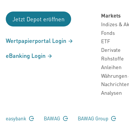
Markets
Jetzt Depot eröffnen
Indizes & A
Fonds
Wertpapierportal Login
ETF
Derivate
eBanking Login
Rohstoffe
Anleihen
Währungen 
Nachrichte
Analysen
easybank
BAWAG
BAWAG Group