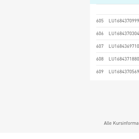
605
LU168437099
606
LU168437030
607
LU168436971
608
LU168437188
609
LU168437056
Alle Kursinforma