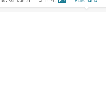
file / Kennzahlen
Chart-Pro
Risikomatrix