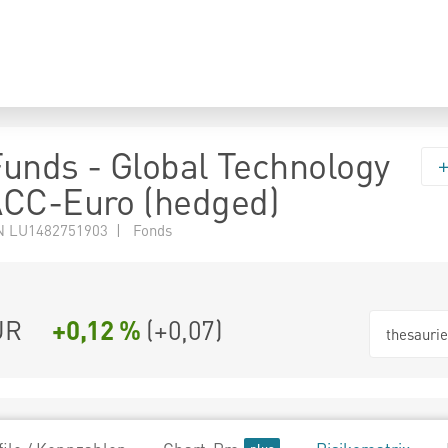
 Funds - Global Technology
ACC-Euro (hedged)
N LU1482751903 | Fonds
UR
+0,12 %
(
+0,07
)
thesauri