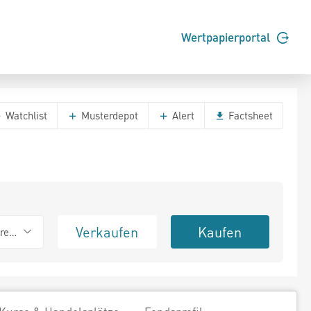
Wertpapierportal
Watchlist
Musterdepot
Alert
Factsheet
Verkaufen
Kaufen
erend