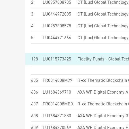
2
LU0957808735
CT (Lux) Global Technolog
3
LU0444972805
CT (Lux) Global Technolog
4
LU0957808578
CT (Lux) Global Technolog
5
LU0444971666
CT (Lux) Global Technolog
198
LU0115773425
Fidelity Funds - Global T
605
FR0014008M99
R-co Thematic Blockchain 
606
LU1684369710
AXA WF Digital Economy A 
607
FR0014008MB0
R-co Thematic Blockchain 
608
LU1684371880
AXA WF Digital Economy G 
609
LU1684370569
AXA WF Digital Economy F 