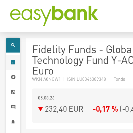
Fidelity Funds - Globa
Technology Fund Y-A
Euro
WKN A0NGW1 | ISIN LU0346389348 | Fonds
05.08.26
232,40 EUR
-0,17 %
(
-0,