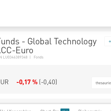
 Funds - Global Technology
ACC-Euro
N LU0346389348 | Fonds
EUR
-0,17 %
(
-0,40
)
thesauri