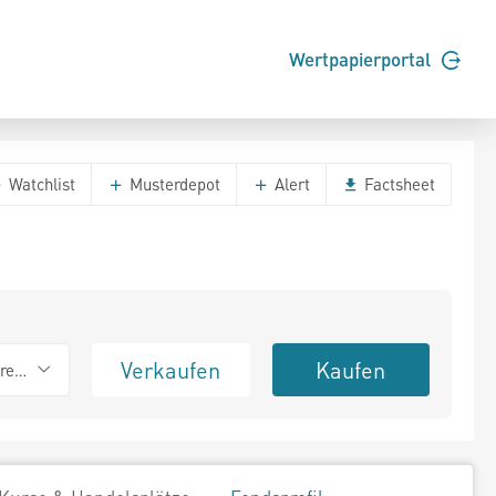
Wertpapierportal
Watchlist
Musterdepot
Alert
Factsheet
Verkaufen
Kaufen
erend