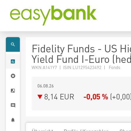
Fidelity Funds - US H
Yield Fund I-Euro (he
WKN A141Y7 | ISIN LU1295423492 | Fonds
06.08.26
8,14 EUR
-0,05 %
(
+0,00