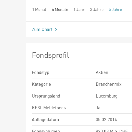
1 Monat
6 Monate
1 Jahr
3 Jahre
5 Jahre
seit Beginn
Zum Chart
Fondsprofil
Fondstyp
Aktien
Kategorie
Branchenmix
Ursprungsland
Luxemburg
KESt-Meldefonds
Ja
Auflagedatum
05.02.2014
Fondsvolumen
820,08 Mio. CHF