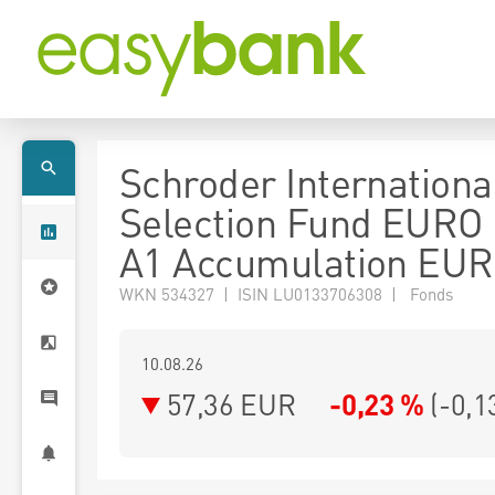
Schroder Internationa
Selection Fund EURO 
A1 Accumulation EUR
WKN 534327 | ISIN LU0133706308 | Fonds
10.08.26
57,36 EUR
-0,23 %
(
-0,1