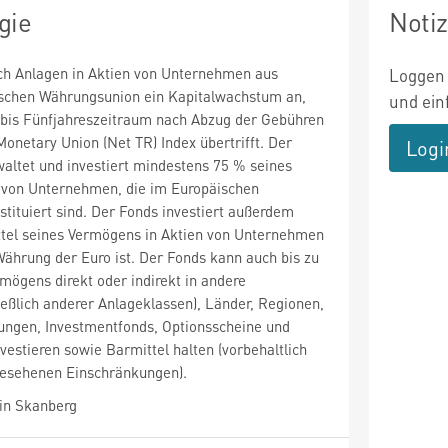
gie
Noti
rch Anlagen in Aktien von Unternehmen aus
Loggen 
schen Währungsunion ein Kapitalwachstum an,
und ein
 bis Fünfjahreszeitraum nach Abzug der Gebühren
netary Union (Net TR) Index übertrifft. Der
Logi
waltet und investiert mindestens 75 % seines
 von Unternehmen, die im Europäischen
tituiert sind. Der Fonds investiert außerdem
ttel seines Vermögens in Aktien von Unternehmen
ährung der Euro ist. Der Fonds kann auch bis zu
rmögens direkt oder indirekt in andere
ießlich anderer Anlageklassen), Länder, Regionen,
ngen, Investmentfonds, Optionsscheine und
estieren sowie Barmittel halten (vorbehaltlich
gesehenen Einschränkungen).
in Skanberg