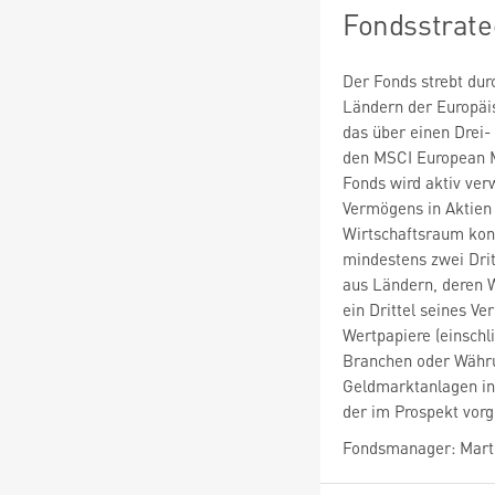
Fondsstrate
Der Fonds strebt du
Ländern der Europäi
das über einen Drei-
den MSCI European Mo
Fonds wird aktiv ver
Vermögens in Aktien
Wirtschaftsraum kons
mindestens zwei Dri
aus Ländern, deren W
ein Drittel seines Ve
Wertpapiere (einschl
Branchen oder Währu
Geldmarktanlagen inv
der im Prospekt vor
Fondsmanager: Mart