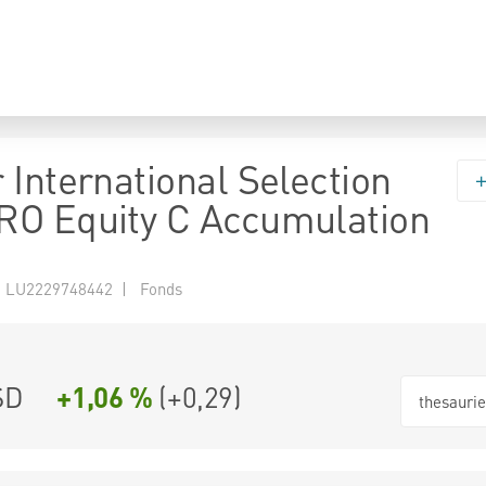
 International Selection
O Equity C Accumulation
 LU2229748442 | Fonds
SD
+1,06 %
(
+0,29
)
thesauri