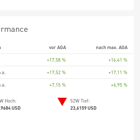
ormance
m
vor AGA
nach max. AGA
+17,58 %
+16,41 %
.a.
+17,52 %
+17,11 %
.a.
+7,15 %
+6,95 %
W Hoch:
52W Tief:
,9684 USD
23,6159 USD