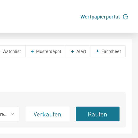
Wertpapierportal
Watchlist
Musterdepot
Alert
Factsheet
Verkaufen
Kaufen
erend