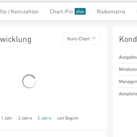
file / Kennzahlen
Chart-Pro
Risikomatrix
twicklung
Kond
Kurs-Chart
Ausgabe
Mindest
Managem
Annahme
1 Jahr
3 Jahre
5 Jahre
seit Beginn