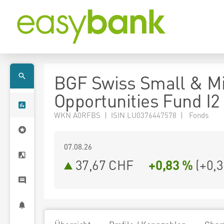
BGF Swiss Small & M
Opportunities Fund I
WKN A0RFBS | ISIN LU0376447578 | Fonds
07.08.26
37,67 CHF
+0,83 %
(
+0,3