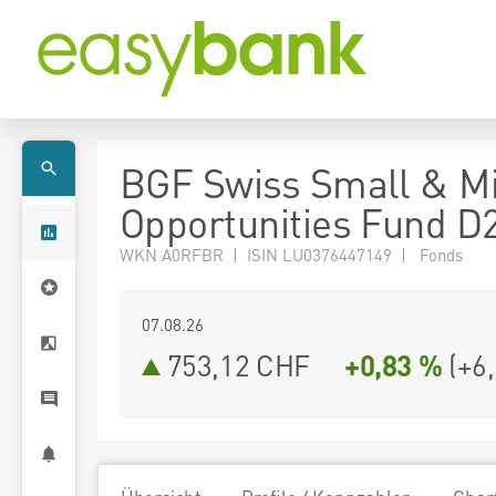
BGF Swiss Small & M
Opportunities Fund D
WKN A0RFBR | ISIN LU0376447149 | Fonds
07.08.26
753,12 CHF
+0,83 %
(
+6