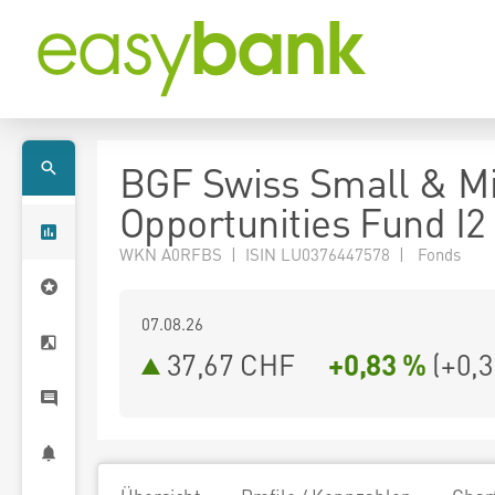
BGF Swiss Small & M
Opportunities Fund I
WKN A0RFBS | ISIN LU0376447578 | Fonds
07.08.26
37,67 CHF
+0,83 %
(
+0,3