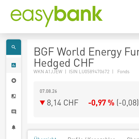
BGF World Energy Fu
Hedged CHF
WKN A1JJEW | ISIN LU0589470672 | Fonds
07.08.26
8,14 CHF
-0,97 %
(
-0,08
)