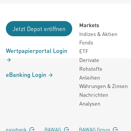
Markets
Jetzt Depot eröffnen
Indizes & Aktien
Fonds
Wertpapierportal Login
ETF
Derivate
Rohstoffe
eBanking Login
Anleihen
Währungen & Zinsen
Nachrichten
Analysen
easybank
BAWAG
BAWAG Group